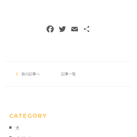
F
T
E
共
a
w
m
有
c
itt
ai
e
er
l
b
前の記事へ
o
記事一覧
o
k
CATEGORY
犬