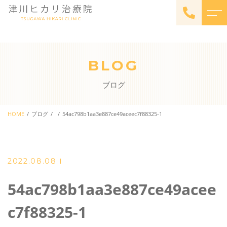
トップページ
スタッフ
BLOG
サナモアについて
よくある質問
ブログ
料金
アクセス
体験会
HOME
ブログ
54ac798b1aa3e887ce49aceec7f88325-1
ブログ
料金
お知らせ
販売・レンタル
2022.08.08
54ac798b1aa3e887ce49acee
ご予約・お問い合わせ
c7f88325-1
022-209-3575