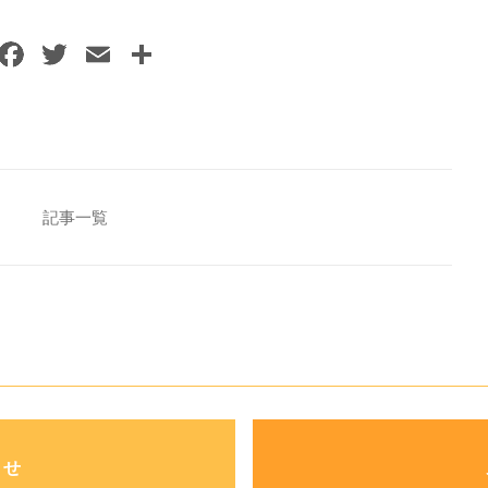
F
T
E
共
a
w
m
有
c
itt
ai
e
er
l
b
o
記事一覧
o
k
わせ