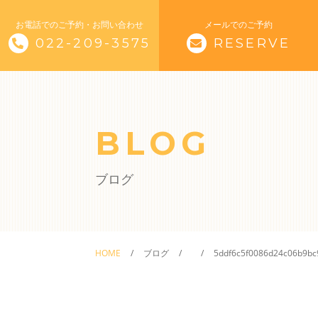
お電話でのご予約・お問い合わせ
メールでのご予約
022-209-3575
RESERVE
トップページ
サナモアについて
BLOG
施術メニュー
ブログ
体験会
料金
HOME
ブログ
5ddf6c5f0086d24c06b9b
販売・レンタル
スタッフ