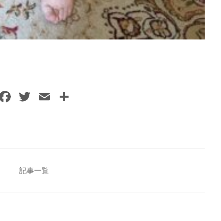
F
T
E
共
a
w
m
有
c
itt
ai
e
er
l
b
o
記事一覧
o
k