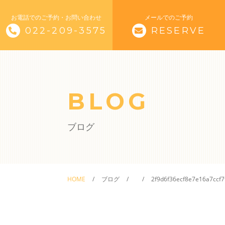
お電話でのご予約・お問い合わせ
メールでのご予約
022-209-3575
RESERVE
トップページ
サナモアについて
BLOG
施術メニュー
ブログ
体験会
料金
HOME
ブログ
2f9d6f36ecf8e7e16a7ccf
販売・レンタル
スタッフ