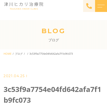
トップページ
スタッフ
BLOG
サナモアについて
よくある質問
ブログ
料金
アクセス
体験会
HOME
ブログ
3c53f9a7754e04fd642afa7f1b9fc073
ブログ
料金
お知らせ
販売・レンタル
2021.04.25
3c53f9a7754e04fd642afa7f1
ご予約・お問い合わせ
b9fc073
022-209-3575