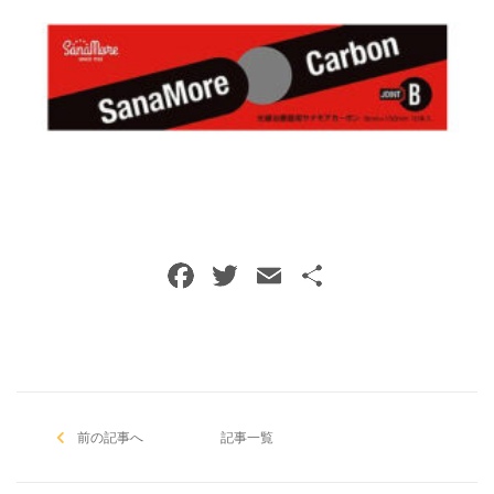
メールでのご予約
RESERVE
F
T
E
共
a
w
m
有
c
itt
ai
e
er
l
b
前の記事へ
o
記事一覧
o