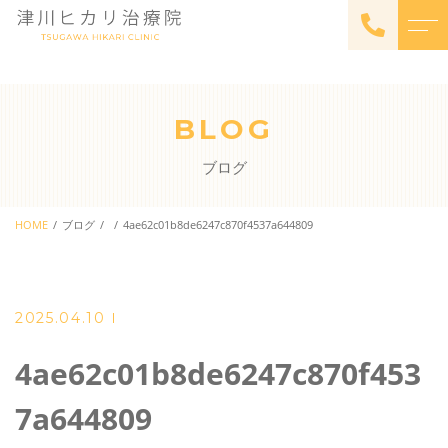
トップページ
スタッフ
BLOG
サナモアについて
よくある質問
ブログ
料金
アクセス
体験会
HOME
ブログ
4ae62c01b8de6247c870f4537a644809
ブログ
料金
お知らせ
販売・レンタル
2025.04.10
4ae62c01b8de6247c870f453
ご予約・お問い合わせ
7a644809
022-209-3575