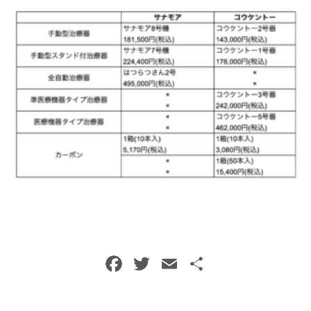
メールでのご予約
RESERVE
F
T
E
共
a
w
m
有
c
itt
ai