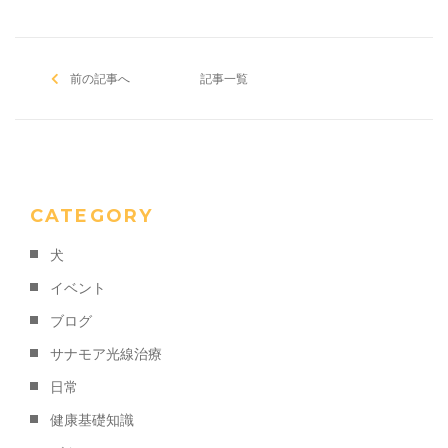
e
er
l
b
前の記事へ
o
記事一覧
o
k
CATEGORY
犬
イベント
ブログ
サナモア光線治療
日常
健康基礎知識