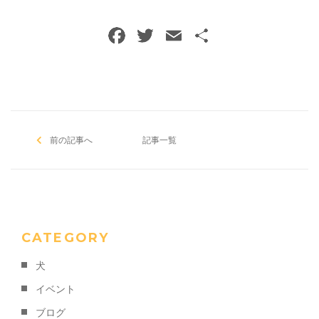
F
T
E
共
a
w
m
有
c
itt
ai
e
er
l
b
前の記事へ
o
記事一覧
o
k
CATEGORY
犬
イベント
ブログ