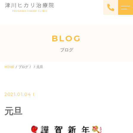
トップページ
スタッフ
BLOG
サナモアについて
よくある質問
ブログ
料金
アクセス
体験会
HOME
ブログ
元旦
ブログ
料金
お知らせ
販売・レンタル
2021.01.04
元旦
ご予約・お問い合わせ
022-209-3575